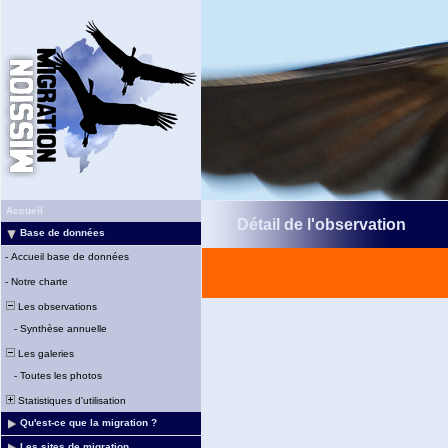
Accueil
Détail de l'observation
Base de données
-
Accueil base de données
-
Notre charte
Les observations
-
Synthèse annuelle
Les galeries
-
Toutes les photos
Statistiques d'utilisation
Qu'est-ce que la migration ?
Les sites de migration