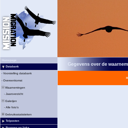
Homepage
Gegevens over de waarnem
Databank
-
Voorstelling databank
H
-
Overeenkomst
Waarnemingen
-
Jaaroverzicht
Galerijen
-
Alle foto's
Gebruiksstatistieken
Telposten
Bronnen en links