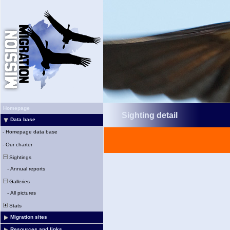
Homepage
Sighting detail
Data base
-
Homepage data base
-
Our charter
Sightings
-
Annual reports
Galleries
-
All pictures
Stats
Migration sites
Resources and links