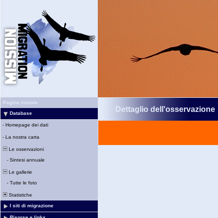
Pagina iniziale
Dettaglio dell'osservazione
Database
-
Homepage dei dati
-
La nostra carta
Le osservazioni
-
Sintesi annuale
Le gallerie
-
Tutte le foto
Statistiche
I siti di migrazione
Risorse e links