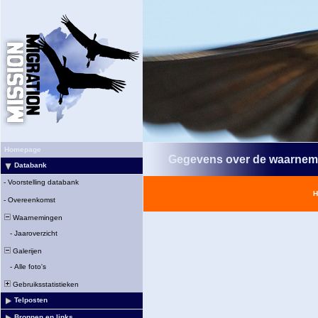
Homepage
Gegevens over de waarnem
Databank
-
Voorstelling databank
H
-
Overeenkomst
Waarnemingen
-
Jaaroverzicht
Galerijen
-
Alle foto's
Gebruiksstatistieken
Telposten
Bronnen en links