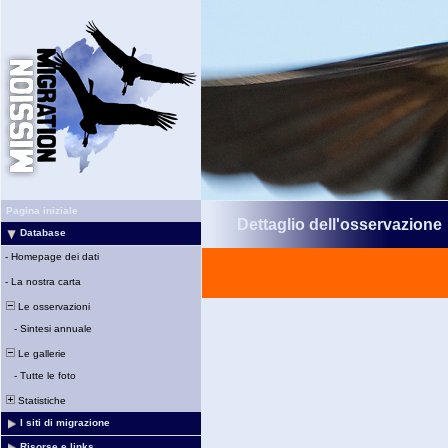
Pagina iniziale
Dettaglio dell'osservazione
Database
-
Homepage dei dati
-
La nostra carta
Le osservazioni
-
Sintesi annuale
Le gallerie
-
Tutte le foto
Statistiche
I siti di migrazione
Risorse e links