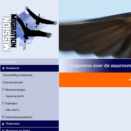
Homepage
Gegevens over de waarnem
Databank
-
Voorstelling databank
H
-
Overeenkomst
Waarnemingen
-
Jaaroverzicht
Galerijen
-
Alle foto's
Gebruiksstatistieken
Telposten
Bronnen en links