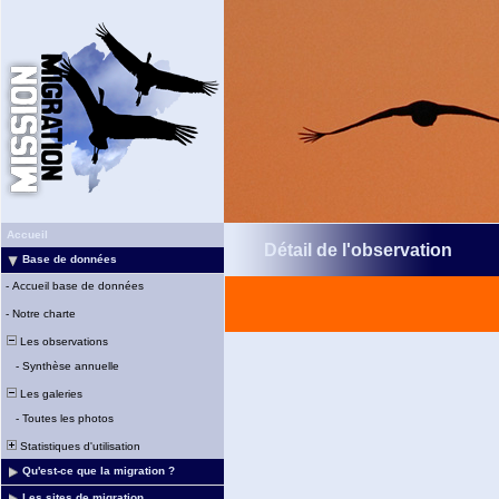
Accueil
Détail de l'observation
Base de données
-
Accueil base de données
-
Notre charte
Les observations
-
Synthèse annuelle
Les galeries
-
Toutes les photos
Statistiques d'utilisation
Qu'est-ce que la migration ?
Les sites de migration