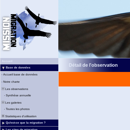
Accueil
Détail de l'observation
Base de données
-
Accueil base de données
-
Notre charte
Les observations
-
Synthèse annuelle
Les galeries
-
Toutes les photos
Statistiques d'utilisation
Qu'est-ce que la migration ?
Les sites de migration