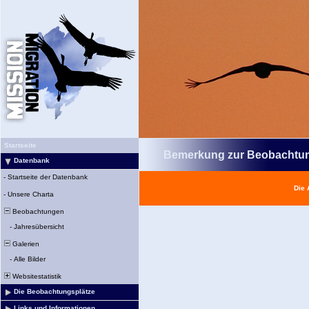
Startseite
Bemerkung zur Beobachtu
Datenbank
-
Startseite der Datenbank
Die 
-
Unsere Charta
Beobachtungen
-
Jahresübersicht
Galerien
-
Alle Bilder
Websitestatistik
Die Beobachtungsplätze
Links und Informationen