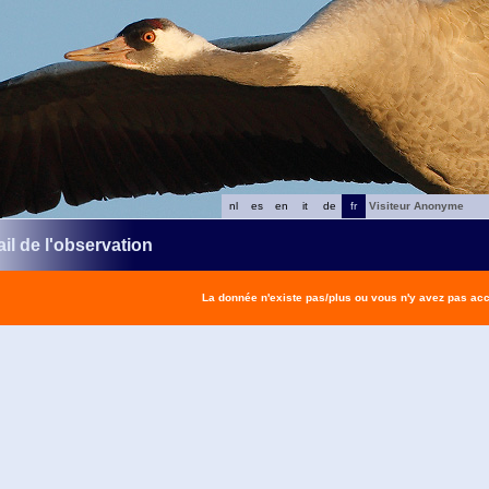
nl
es
en
it
de
fr
Visiteur Anonyme
il de l'observation
La donnée n'existe pas/plus ou vous n'y avez pas ac