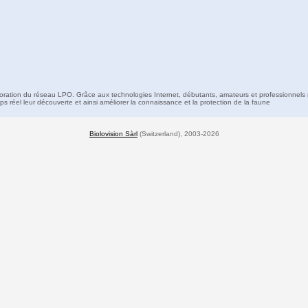
boration du réseau LPO. Grâce aux technologies Internet, débutants, amateurs et professionnels 
s réel leur découverte et ainsi améliorer la connaissance et la protection de la faune
Biolovision Sàrl
(Switzerland), 2003-2026