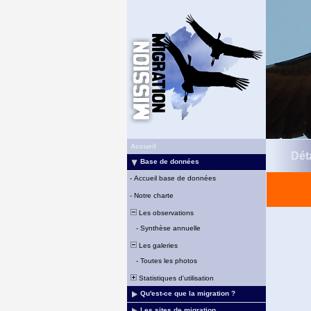
Accueil
Déta
Base de données
-
Accueil base de données
-
Notre charte
Les observations
-
Synthèse annuelle
Les galeries
-
Toutes les photos
Statistiques d'utilisation
Qu'est-ce que la migration ?
Les sites de migration