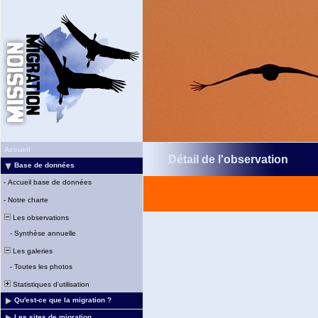
Accueil
Détail de l'observation
Base de données
-
Accueil base de données
-
Notre charte
Les observations
-
Synthèse annuelle
Les galeries
-
Toutes les photos
Statistiques d'utilisation
Qu'est-ce que la migration ?
Les sites de migration