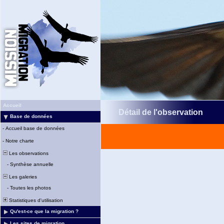
Accueil
Détail de l'observation
Base de données
-
Accueil base de données
-
Notre charte
Les observations
-
Synthèse annuelle
Les galeries
-
Toutes les photos
Statistiques d'utilisation
Qu'est-ce que la migration ?
Les sites de migration