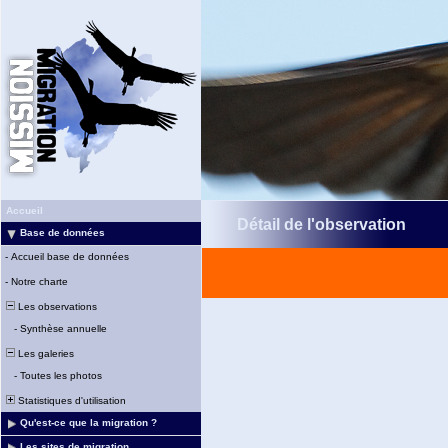
Accueil
Détail de l'observation
Base de données
-
Accueil base de données
-
Notre charte
Les observations
-
Synthèse annuelle
Les galeries
-
Toutes les photos
Statistiques d'utilisation
Qu'est-ce que la migration ?
Les sites de migration