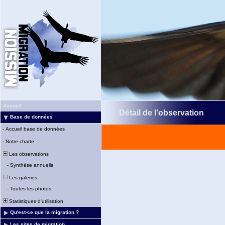
Accueil
Détail de l'observation
Base de données
-
Accueil base de données
-
Notre charte
Les observations
-
Synthèse annuelle
Les galeries
-
Toutes les photos
Statistiques d'utilisation
Qu'est-ce que la migration ?
Les sites de migration