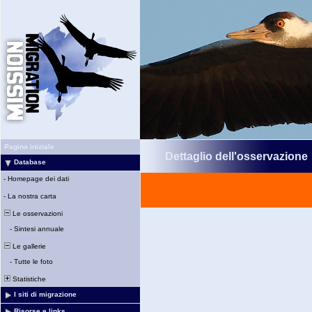
Pagina iniziale
Dettaglio dell'osservazione
Database
-
Homepage dei dati
-
La nostra carta
Le osservazioni
-
Sintesi annuale
Le gallerie
-
Tutte le foto
Statistiche
I siti di migrazione
Risorse e links