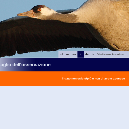
nl
es
en
it
de
fr
Visitatore Anonimo
taglio dell'osservazione
Il dato non esiste/più o non vi avete accesso