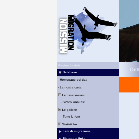
Pagina iniziale
Det
Database
-
Homepage dei dati
-
La nostra carta
Le osservazioni
-
Sintesi annuale
Le gallerie
-
Tutte le foto
Statistiche
I siti di migrazione
Risorse e links