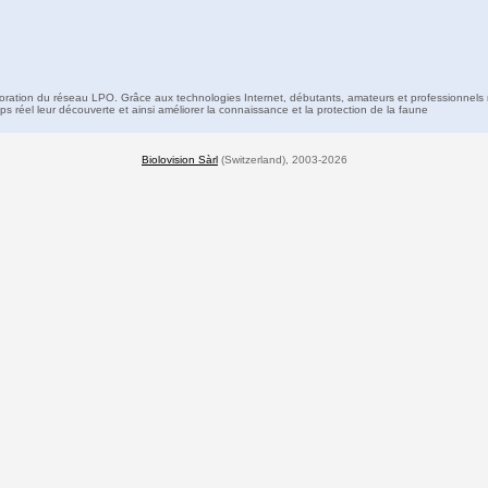
boration du réseau LPO. Grâce aux technologies Internet, débutants, amateurs et professionnels 
s réel leur découverte et ainsi améliorer la connaissance et la protection de la faune
Biolovision Sàrl
(Switzerland), 2003-2026