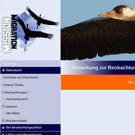
Startseite
Bemerkung zur Beobachtu
Datenbank
-
Startseite der Datenbank
Die 
-
Unsere Charta
Beobachtungen
-
Jahresübersicht
Galerien
-
Alle Bilder
Websitestatistik
Die Beobachtungsplätze
Links und Informationen