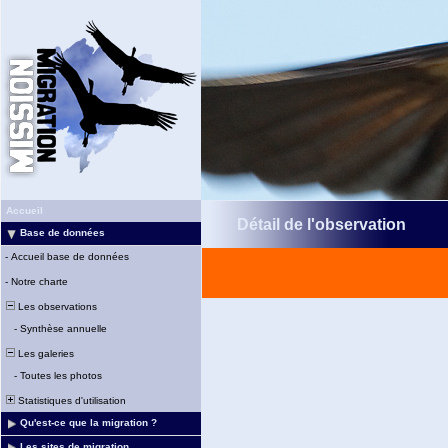
Accueil
Détail de l'observation
Base de données
-
Accueil base de données
-
Notre charte
Les observations
-
Synthèse annuelle
Les galeries
-
Toutes les photos
Statistiques d'utilisation
Qu'est-ce que la migration ?
Les sites de migration