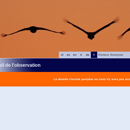
nl
es
en
it
de
fr
Visiteur Anonyme
il de l'observation
La donnée n'existe pas/plus ou vous n'y avez pas ac