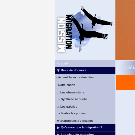
Accueil
Déta
Base de données
-
Accueil base de données
-
Notre charte
Les observations
-
Synthèse annuelle
Les galeries
-
Toutes les photos
Statistiques d'utilisation
Qu'est-ce que la migration ?
Les sites de migration