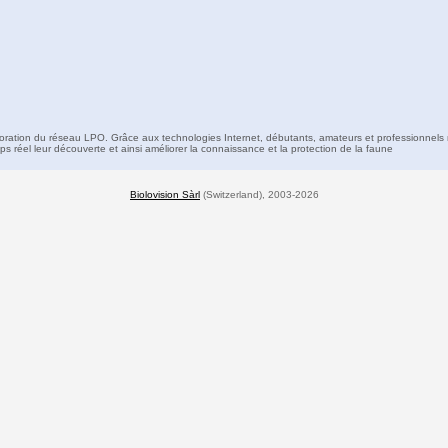
boration du réseau LPO. Grâce aux technologies Internet, débutants, amateurs et professionnels 
s réel leur découverte et ainsi améliorer la connaissance et la protection de la faune
Biolovision Sàrl
(Switzerland), 2003-2026