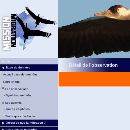
Accueil
Détail de l'observation
Base de données
-
Accueil base de données
-
Notre charte
Les observations
-
Synthèse annuelle
Les galeries
-
Toutes les photos
Statistiques d'utilisation
Qu'est-ce que la migration ?
Les sites de migration