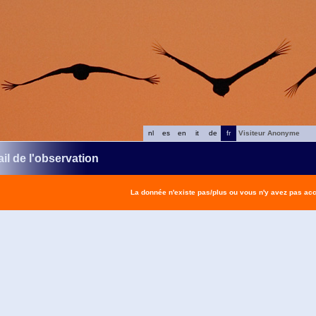
nl
es
en
it
de
fr
Visiteur Anonyme
il de l'observation
La donnée n'existe pas/plus ou vous n'y avez pas ac