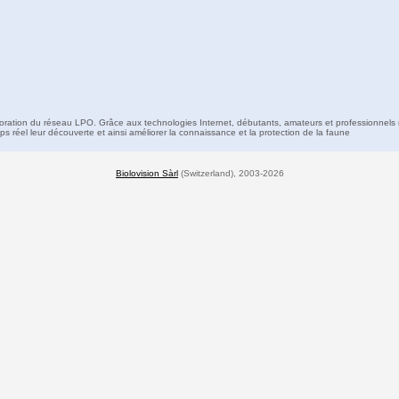
boration du réseau LPO. Grâce aux technologies Internet, débutants, amateurs et professionnels 
s réel leur découverte et ainsi améliorer la connaissance et la protection de la faune
Biolovision Sàrl
(Switzerland), 2003-2026