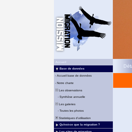
Accueil
Déta
Base de données
-
Accueil base de données
-
Notre charte
Les observations
-
Synthèse annuelle
Les galeries
-
Toutes les photos
Statistiques d'utilisation
Qu'est-ce que la migration ?
Les sites de migration