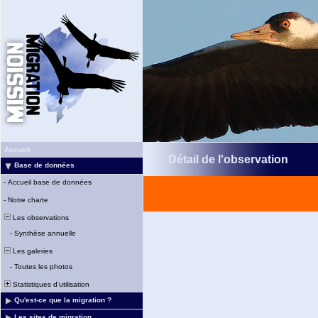
Accueil
Détail de l'observation
Base de données
-
Accueil base de données
-
Notre charte
Les observations
-
Synthèse annuelle
Les galeries
-
Toutes les photos
Statistiques d'utilisation
Qu'est-ce que la migration ?
Les sites de migration