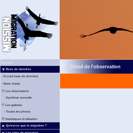
Accueil
Détail de l'observation
Base de données
-
Accueil base de données
-
Notre charte
Les observations
-
Synthèse annuelle
Les galeries
-
Toutes les photos
Statistiques d'utilisation
Qu'est-ce que la migration ?
Les sites de migration