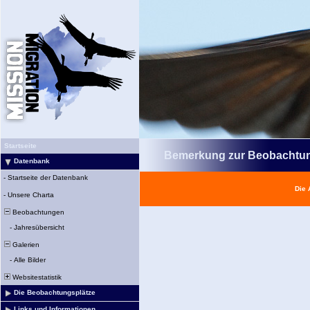
Startseite
Bemerkung zur Beobachtu
Datenbank
-
Startseite der Datenbank
Die 
-
Unsere Charta
Beobachtungen
-
Jahresübersicht
Galerien
-
Alle Bilder
Websitestatistik
Die Beobachtungsplätze
Links und Informationen