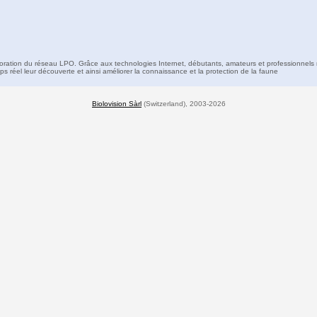
boration du réseau LPO. Grâce aux technologies Internet, débutants, amateurs et professionnels 
s réel leur découverte et ainsi améliorer la connaissance et la protection de la faune
Biolovision Sàrl
(Switzerland), 2003-2026