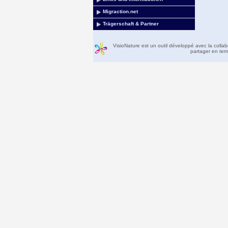
Migraction.net
Trägerschaft & Partner
VisioNature est un outil développé avec la colla
partager en temp