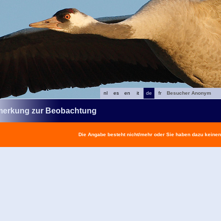
nl
es
en
it
de
fr
Besucher Anonym
erkung zur Beobachtung
Die Angabe besteht nicht/mehr oder Sie haben dazu keine