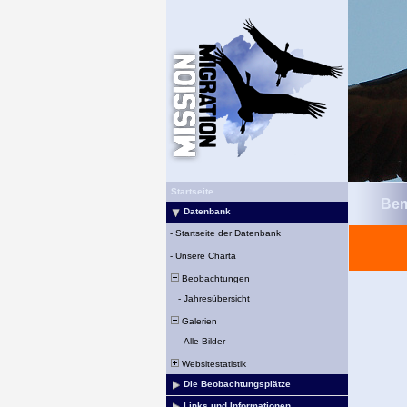
Startseite
Bem
Datenbank
-
Startseite der Datenbank
-
Unsere Charta
Beobachtungen
-
Jahresübersicht
Galerien
-
Alle Bilder
Websitestatistik
Die Beobachtungsplätze
Links und Informationen