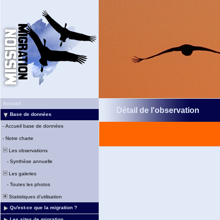
Accueil
Détail de l'observation
Base de données
-
Accueil base de données
-
Notre charte
Les observations
-
Synthèse annuelle
Les galeries
-
Toutes les photos
Statistiques d'utilisation
Qu'est-ce que la migration ?
Les sites de migration