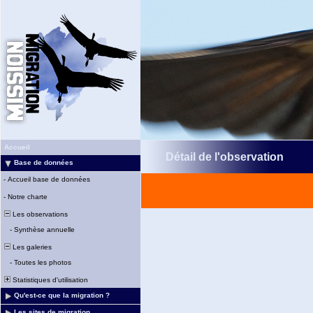
Accueil
Détail de l'observation
Base de données
-
Accueil base de données
-
Notre charte
Les observations
-
Synthèse annuelle
Les galeries
-
Toutes les photos
Statistiques d'utilisation
Qu'est-ce que la migration ?
Les sites de migration