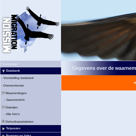
Homepage
Gegevens over de waarnem
Databank
-
Voorstelling databank
H
-
Overeenkomst
Waarnemingen
-
Jaaroverzicht
Galerijen
-
Alle foto's
Gebruiksstatistieken
Telposten
Bronnen en links