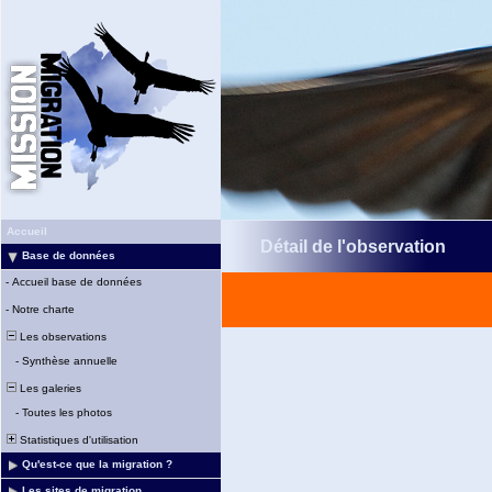
Accueil
Détail de l'observation
Base de données
-
Accueil base de données
-
Notre charte
Les observations
-
Synthèse annuelle
Les galeries
-
Toutes les photos
Statistiques d'utilisation
Qu'est-ce que la migration ?
Les sites de migration