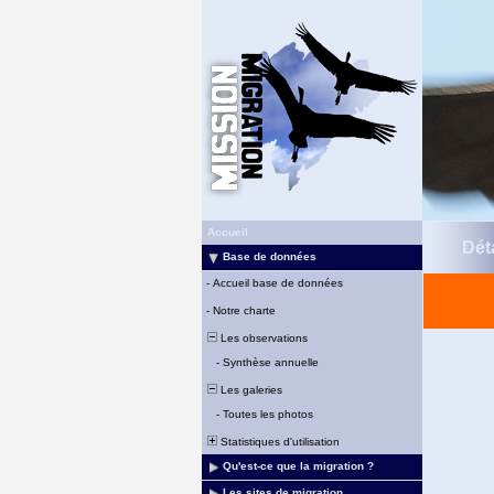
Accueil
Déta
Base de données
-
Accueil base de données
-
Notre charte
Les observations
-
Synthèse annuelle
Les galeries
-
Toutes les photos
Statistiques d'utilisation
Qu'est-ce que la migration ?
Les sites de migration