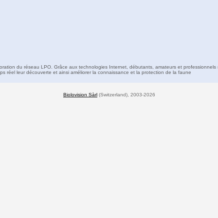
boration du réseau LPO. Grâce aux technologies Internet, débutants, amateurs et professionnels 
s réel leur découverte et ainsi améliorer la connaissance et la protection de la faune
Biolovision Sàrl
(Switzerland), 2003-2026