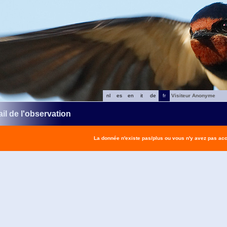
nl
es
en
it
de
fr
Visiteur Anonyme
il de l'observation
La donnée n'existe pas/plus ou vous n'y avez pas ac