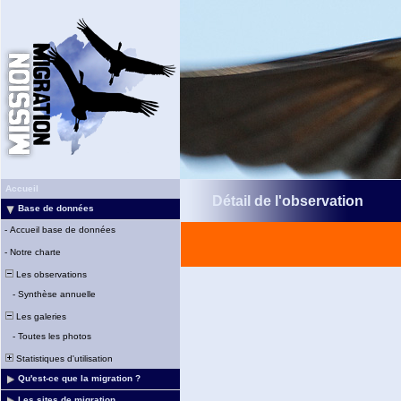
Accueil
Détail de l'observation
Base de données
-
Accueil base de données
-
Notre charte
Les observations
-
Synthèse annuelle
Les galeries
-
Toutes les photos
Statistiques d'utilisation
Qu'est-ce que la migration ?
Les sites de migration