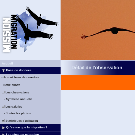
Accueil
Détail de l'observation
Base de données
-
Accueil base de données
-
Notre charte
Les observations
-
Synthèse annuelle
Les galeries
-
Toutes les photos
Statistiques d'utilisation
Qu'est-ce que la migration ?
Les sites de migration