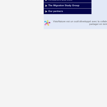
The Migration Study Group
Our partners
VisioNature est un outil développé avec la colla
partager en temp