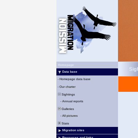
Homepage
Sigh
Data base
-
Homepage data base
-
Our charter
Sightings
-
Annual reports
Galleries
-
All pictures
Stats
Migration sites
Resources and links