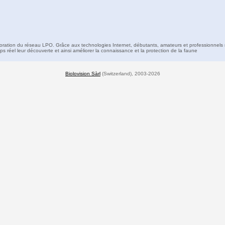
boration du réseau LPO. Grâce aux technologies Internet, débutants, amateurs et professionnels 
s réel leur découverte et ainsi améliorer la connaissance et la protection de la faune
Biolovision Sàrl
(Switzerland), 2003-2026