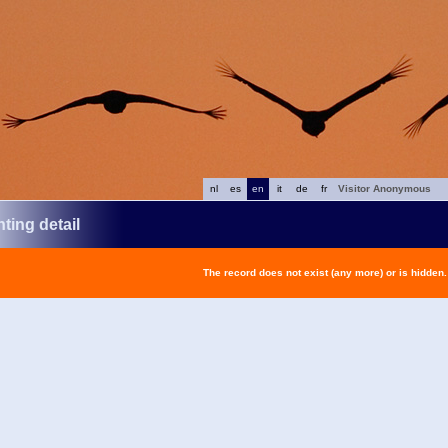
nl
es
en
it
de
fr
Visitor Anonymous
ting detail
The record does not exist (any more) or is hidden.