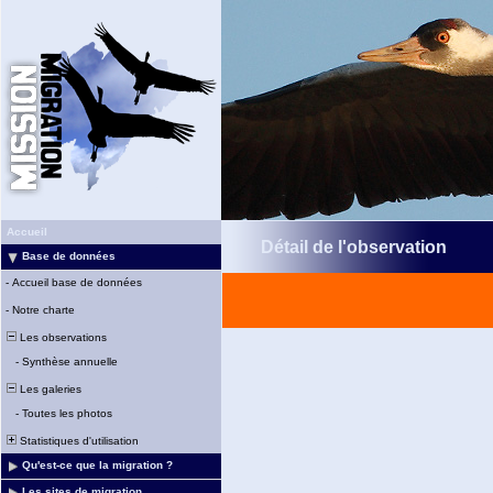
Accueil
Détail de l'observation
Base de données
-
Accueil base de données
-
Notre charte
Les observations
-
Synthèse annuelle
Les galeries
-
Toutes les photos
Statistiques d'utilisation
Qu'est-ce que la migration ?
Les sites de migration