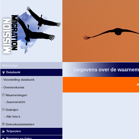
Homepage
Gegevens over de waarnem
Databank
-
Voorstelling databank
H
-
Overeenkomst
Waarnemingen
-
Jaaroverzicht
Galerijen
-
Alle foto's
Gebruiksstatistieken
Telposten
Bronnen en links