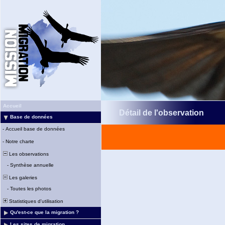
Accueil
Détail de l'observation
Base de données
-
Accueil base de données
-
Notre charte
Les observations
-
Synthèse annuelle
Les galeries
-
Toutes les photos
Statistiques d'utilisation
Qu'est-ce que la migration ?
Les sites de migration