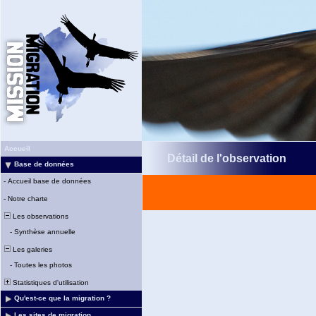
Accueil
Détail de l'observation
Base de données
-
Accueil base de données
-
Notre charte
Les observations
-
Synthèse annuelle
Les galeries
-
Toutes les photos
Statistiques d'utilisation
Qu'est-ce que la migration ?
Les sites de migration