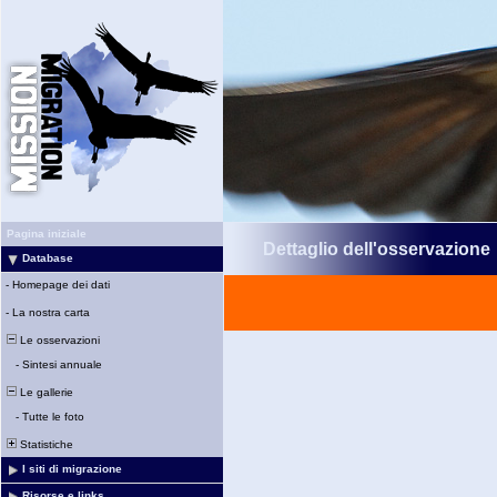
Pagina iniziale
Dettaglio dell'osservazione
Database
-
Homepage dei dati
-
La nostra carta
Le osservazioni
-
Sintesi annuale
Le gallerie
-
Tutte le foto
Statistiche
I siti di migrazione
Risorse e links