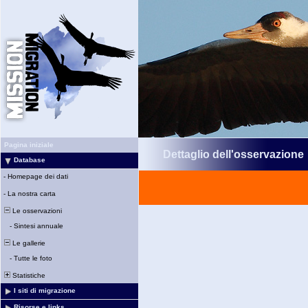
Pagina iniziale
Dettaglio dell'osservazione
Database
-
Homepage dei dati
-
La nostra carta
Le osservazioni
-
Sintesi annuale
Le gallerie
-
Tutte le foto
Statistiche
I siti di migrazione
Risorse e links