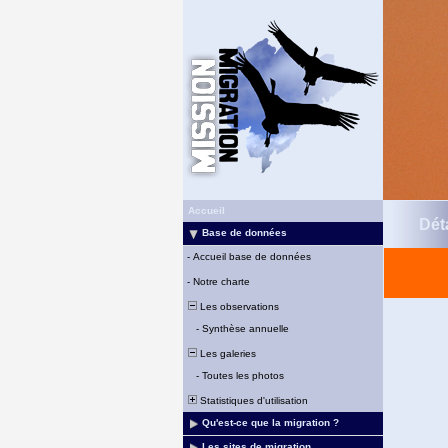
Accueil
Déta
Base de données
-
Accueil base de données
-
Notre charte
Les observations
-
Synthèse annuelle
Les galeries
-
Toutes les photos
Statistiques d'utilisation
Qu'est-ce que la migration ?
Les sites de migration