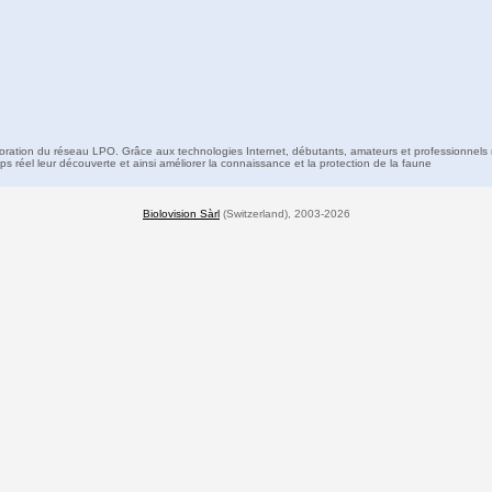
boration du réseau LPO. Grâce aux technologies Internet, débutants, amateurs et professionnels 
s réel leur découverte et ainsi améliorer la connaissance et la protection de la faune
Biolovision Sàrl
(Switzerland), 2003-2026