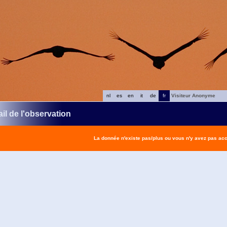
nl
es
en
it
de
fr
Visiteur Anonyme
il de l'observation
La donnée n'existe pas/plus ou vous n'y avez pas ac