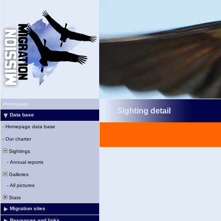
Homepage
Sighting detail
Data base
-
Homepage data base
-
Our charter
Sightings
-
Annual reports
Galleries
-
All pictures
Stats
Migration sites
Resources and links