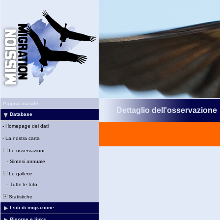
Pagina iniziale
Dettaglio dell'osservazione
Database
-
Homepage dei dati
-
La nostra carta
Le osservazioni
-
Sintesi annuale
Le gallerie
-
Tutte le foto
Statistiche
I siti di migrazione
Risorse e links