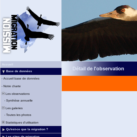
Accueil
Détail de l'observation
Base de données
-
Accueil base de données
-
Notre charte
Les observations
-
Synthèse annuelle
Les galeries
-
Toutes les photos
Statistiques d'utilisation
Qu'est-ce que la migration ?
Les sites de migration