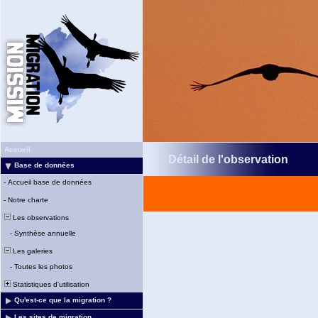
Accueil
Détail de l'observation
Base de données
-
Accueil base de données
-
Notre charte
Les observations
-
Synthèse annuelle
Les galeries
-
Toutes les photos
Statistiques d'utilisation
Qu'est-ce que la migration ?
Les sites de migration