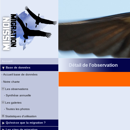
Accueil
Détail de l'observation
Base de données
-
Accueil base de données
-
Notre charte
Les observations
-
Synthèse annuelle
Les galeries
-
Toutes les photos
Statistiques d'utilisation
Qu'est-ce que la migration ?
Les sites de migration