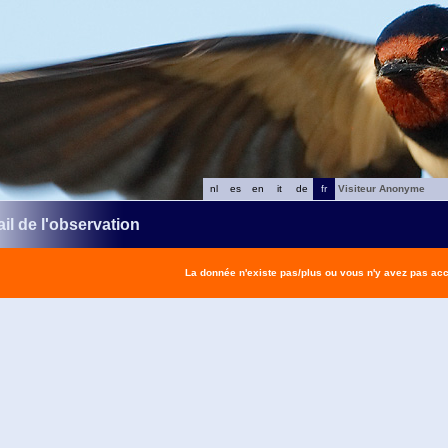
nl
es
en
it
de
fr
Visiteur Anonyme
il de l'observation
La donnée n'existe pas/plus ou vous n'y avez pas ac