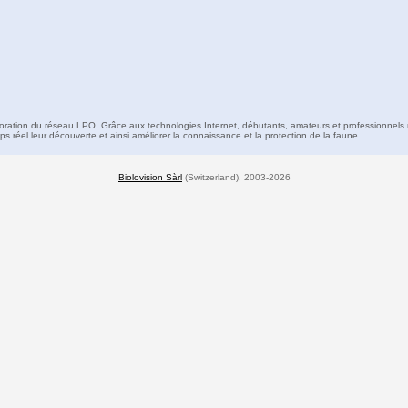
boration du réseau LPO. Grâce aux technologies Internet, débutants, amateurs et professionnels 
s réel leur découverte et ainsi améliorer la connaissance et la protection de la faune
Biolovision Sàrl
(Switzerland), 2003-2026