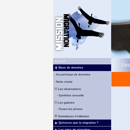
Accueil
Déta
Base de données
-
Accueil base de données
-
Notre charte
Les observations
-
Synthèse annuelle
Les galeries
-
Toutes les photos
Statistiques d'utilisation
Qu'est-ce que la migration ?
Les sites de migration