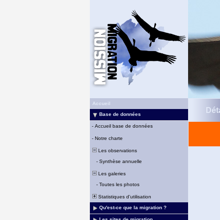
Accueil
Déta
Base de données
-
Accueil base de données
-
Notre charte
Les observations
-
Synthèse annuelle
Les galeries
-
Toutes les photos
Statistiques d'utilisation
Qu'est-ce que la migration ?
Les sites de migration