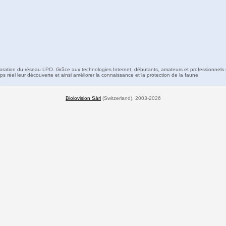
boration du réseau LPO. Grâce aux technologies Internet, débutants, amateurs et professionnels 
s réel leur découverte et ainsi améliorer la connaissance et la protection de la faune
Biolovision Sàrl
(Switzerland), 2003-2026