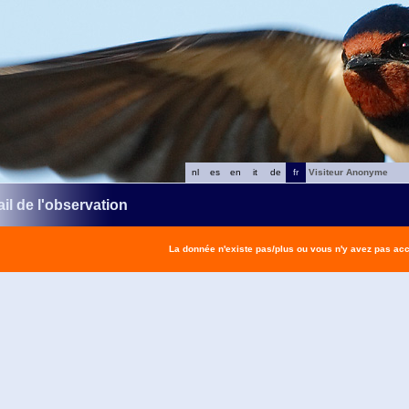
nl
es
en
it
de
fr
Visiteur Anonyme
il de l'observation
La donnée n'existe pas/plus ou vous n'y avez pas ac