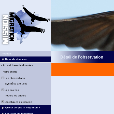
Accueil
Détail de l'observation
Base de données
-
Accueil base de données
-
Notre charte
Les observations
-
Synthèse annuelle
Les galeries
-
Toutes les photos
Statistiques d'utilisation
Qu'est-ce que la migration ?
Les sites de migration