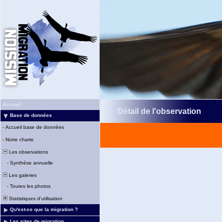
Accueil
Détail de l'observation
Base de données
-
Accueil base de données
-
Notre charte
Les observations
-
Synthèse annuelle
Les galeries
-
Toutes les photos
Statistiques d'utilisation
Qu'est-ce que la migration ?
Les sites de migration